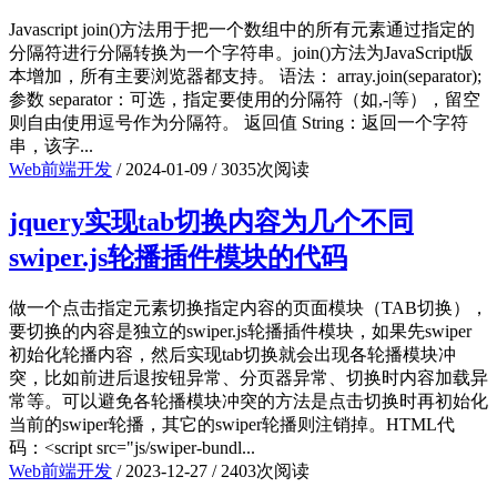
Javascript join()方法用于把一个数组中的所有元素通过指定的
分隔符进行分隔转换为一个字符串。join()方法为JavaScript版
本增加，所有主要浏览器都支持。 语法： array.join(separator);
参数 separator：可选，指定要使用的分隔符（如,-|等），留空
则自由使用逗号作为分隔符。 返回值 String：返回一个字符
串，该字...
Web前端开发
/
2024-01-09
/
3035次阅读
jquery实现tab切换内容为几个不同
swiper.js轮播插件模块的代码
做一个点击指定元素切换指定内容的页面模块（TAB切换），
要切换的内容是独立的swiper.js轮播插件模块，如果先swiper
初始化轮播内容，然后实现tab切换就会出现各轮播模块冲
突，比如前进后退按钮异常、分页器异常、切换时内容加载异
常等。可以避免各轮播模块冲突的方法是点击切换时再初始化
当前的swiper轮播，其它的swiper轮播则注销掉。HTML代
码：<script src="js/swiper-bundl...
Web前端开发
/
2023-12-27
/
2403次阅读