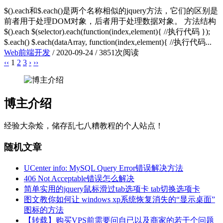
$().each和$.each()是两个名称相似的jquery方法，它们的区别是
前者用于处理DOM对象，后者用于处理数据对象。 方法结构
$().each $(selector).each(function(index,element){ //执行代码 });
$.each() $.each(dataArray, function(index,element){ //执行代码...
Web前端开发
/
2020-09-24
/
3851次阅读
‹‹
1
2
3
›
››
博主介绍
经验大杂烩，储存乱七八糟教程的个人站点！
随机文章
UCenter info: MySQL Query Error错误解决方法
406 Not Acceptable错误怎么解决
简单实用的jquery鼠标滑过tab选项卡 tab切换选项卡
图文教你如何让 windows xp系统恢复消失的“显示桌面”
图标的方法
【转载】购买VPS前需要问自已以及商家的若干个问题