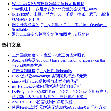
Windows XP系统微软雅黑字体显示很模糊
array数组中，数组参数为php变量怎么调用进array
[PHP]优酷、土豆、酷六、56、乐视、搜狐、腾讯、新浪
视频缩略图工具
网页开发必备的jQuery UI库：Tabs、Tooltip、Overlay、
Scrollable...
通过cmd命令合并两个文件 如图片+rar压缩包
热门文章
三角函数角度tan 0度至360度正切值对照表
Apache服务器You don't have permission to access / on this
server.的解决方法
点击复制链接jQuery插件clipboardjs
CSS3选择器nth-child(n)实现隔几行选择元素
jquery判断video视频播放或暂停的代码
ie7下z-index失效问题解决方法(详细分析)
D:\Program Files(x86)\Tencent\QQ\bin\QQ.exe 应用程序无
法启动，因为应用程序的并行配置不正确。
ASP+ACCESS留言板制作详细教程
使用Firefox浏览器解决无法加载reCaptcha验证码的方法