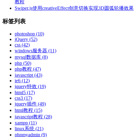
教程
Swiper.js使用creativeEffect创意切换实现3D圆弧轮播效果
标签列表
photoshop
(10)
jQuery
(52)
css
(42)
windows服务器
(11)
mysql数据库
(8)
php
(50)
php教程
(47)
javascript
(43)
ie6
(12)
jquery特效
(19)
html5
(17)
css3
(17)
jquery插件
(49)
html教程
(15)
javascript教程
(28)
xampp
(11)
linux系统
(21)
phpmyadmin
(9)