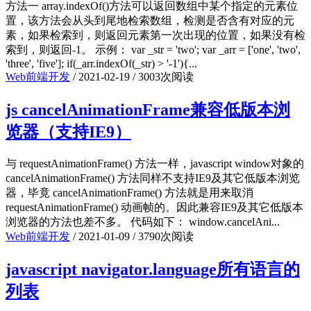
方法一 array.indexOf()方法可以返回数组中某个指定的元素位
置，该方法会从头到尾地检索数组，检测是否含有对应的元
素，如果检索到，则返回元素第一次出现的位置，如果没有检
索到，则返回-1。 示例： var _str = 'two'; var _arr = ['one', 'two',
'three', 'five']; if(_arr.indexOf(_str) > '-1'){...
Web前端开发
/
2021-02-19
/
3003次阅读
js cancelAnimationFrame兼容低版本浏
览器（支持IE9）
与 requestAnimationFrame() 方法一样，javascript window对象的
cancelAnimationFrame() 方法同样不支持IE9及其它低版本浏览
器，毕竟 cancelAnimationFrame() 方法就是用来取消
requestAnimationFrame() 动画帧的。因此兼容IE9及其它低版本
浏览器的方法也差不多。 代码如下： window.cancelAni...
Web前端开发
/
2021-01-09
/
3790次阅读
javascript navigator.language所有语言的
列表