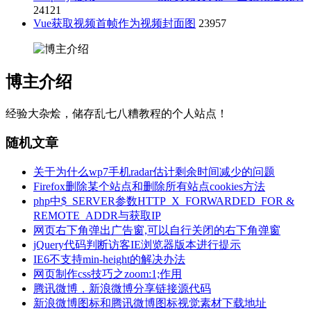
24121
Vue获取视频首帧作为视频封面图
23957
博主介绍
经验大杂烩，储存乱七八糟教程的个人站点！
随机文章
关于为什么wp7手机radar估计剩余时间减少的问题
Firefox删除某个站点和删除所有站点cookies方法
php中$_SERVER参数HTTP_X_FORWARDED_FOR &
REMOTE_ADDR与获取IP
网页右下角弹出广告窗,可以自行关闭的右下角弹窗
jQuery代码判断访客IE浏览器版本进行提示
IE6不支持min-height的解决办法
网页制作css技巧之zoom:1;作用
腾讯微博，新浪微博分享链接源代码
新浪微博图标和腾讯微博图标视觉素材下载地址