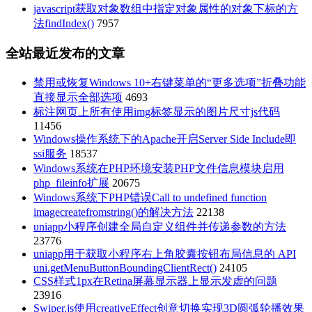
javascript获取对象数组中指定对象属性的对象下标的方
法findIndex()
7957
全站最近发布的文章
禁用或恢复Windows 10+右键菜单的“更多选项”折叠功能
直接显示全部选项
4693
标注网页上所有使用img标签显示的图片尺寸js代码
11456
Windows操作系统下的Apache开启Server Side Include即
ssi服务
18537
Windows系统在PHP环境安装PHP文件信息模块启用
php_fileinfo扩展
20675
Windows系统下PHP错误Call to undefined function
imagecreatefromstring()的解决方法
22138
uniapp小程序创建全局自定义组件并传递参数的方法
23776
uniapp用于获取小程序右上角胶囊按钮布局信息的 API
uni.getMenuButtonBoundingClientRect()
24105
CSS样式1px在Retina屏幕显示器上显示发虚的问题
23916
Swiper.js使用creativeEffect创意切换实现3D圆弧轮播效果