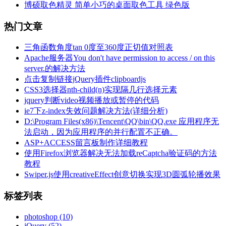
博硕取色精灵 简单小巧的桌面取色工具 绿色版
热门文章
三角函数角度tan 0度至360度正切值对照表
Apache服务器You don't have permission to access / on this
server.的解决方法
点击复制链接jQuery插件clipboardjs
CSS3选择器nth-child(n)实现隔几行选择元素
jquery判断video视频播放或暂停的代码
ie7下z-index失效问题解决方法(详细分析)
D:\Program Files(x86)\Tencent\QQ\bin\QQ.exe 应用程序无
法启动，因为应用程序的并行配置不正确。
ASP+ACCESS留言板制作详细教程
使用Firefox浏览器解决无法加载reCaptcha验证码的方法
教程
Swiper.js使用creativeEffect创意切换实现3D圆弧轮播效果
标签列表
photoshop
(10)
jQuery
(52)