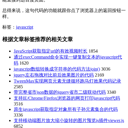
总得来说，这句代码的功能就跟你点了浏览器上的返回按钮一
样。
标签：
javascript
根据文章标签推荐的相关文章
JavaScript获取指定url的有效视频时长
1854
通过execCommand命令实现一键复制文本的javascript代
码
1620
javascript数组转换成字符串的代码方法join()
3036
jquery左右拖拽对比前后效果图片的代码
2169
TweenMax实现网页元素无缝循环跑马灯效果代码记录
2585
带完整省市json数据的jquery省市二级联动代码
3340
支持IE/Chrome/Firefox浏览器的网页打印javascript代码
3516
原生javascript获取指定对象所有子孙元素集合的代码
3336
支持移动端图片放大缩小旋转的图片预览js插件viewer.js
6852