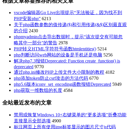
根据文章标签推荐的相关文章
vscode编辑器Go Live出现提示“无法验证，因为找不到
PHP安装php”
6213
关于php函数参数的值传递($)和引用传递(&$)区别最直观
的介绍
2430
phpmyadmin点击导出数据时，提示“该次提交有可能忽
略其中一部分”的警告
2978
PHP转义HTML字符符号函数htmlentities()
5214
php判断访问web网站的设备是手机还是电脑
5256
解决php7.3报错Deprecated: Function create_function() is
deprecated
9770
通过php.ini修改PHP上传文件大小限制的教程
4182
php添加token防止csrf攻击的方法代码
6770
php5.6版本iconv_set_encoding函数报错Deprecated
5949
php获取一维数组的长度
4584
全站最近发布的文章
禁用或恢复Windows 10+右键菜单的“更多选项”折叠功能
直接显示全部选项
4900
标注网页上所有使用img标签显示的图片尺寸js代码