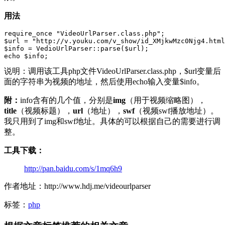
用法
require_once "VideoUrlParser.class.php";

$url = "http://v.youku.com/v_show/id_XMjkwMzc0Njg4.html
$info = VedioUrlParser::parse($url);

说明：调用该工具php文件VideoUrlParser.class.php，$url变量后
面的字符串为视频的地址，然后使用echo输入变量$info。
附：
info含有的几个值，分别是
img
（用于视频缩略图），
title
（视频标题），
url
（地址），
swf
（视频swf播放地址）。
我只用到了img和swf地址。具体的可以根据自己的需要进行调
整。
工具下载：
http://pan.baidu.com/s/1mq6h9
作者地址：http://www.hdj.me/videourlparser
标签：
php