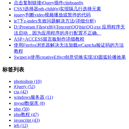
点击复制链接jQuery插件clipboardjs
CSS3选择器nth-child(n)实现隔几行选择元素
jquery判断video视频播放或暂停的代码
ie7下z-index失效问题解决方法(详细分析)
D:\Program Files(x86)\Tencent\QQ\bin\QQ.exe 应用程序无
法启动，因为应用程序的并行配置不正确。
ASP+ACCESS留言板制作详细教程
使用Firefox浏览器解决无法加载reCaptcha验证码的方法
教程
Swiper.js使用creativeEffect创意切换实现3D圆弧轮播效果
标签列表
photoshop
(10)
jQuery
(52)
css
(42)
windows服务器
(11)
mysql数据库
(8)
php
(50)
php教程
(47)
javascript
(43)
ie6
(12)