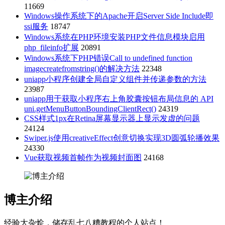
11669
Windows操作系统下的Apache开启Server Side Include即
ssi服务
18747
Windows系统在PHP环境安装PHP文件信息模块启用
php_fileinfo扩展
20891
Windows系统下PHP错误Call to undefined function
imagecreatefromstring()的解决方法
22348
uniapp小程序创建全局自定义组件并传递参数的方法
23987
uniapp用于获取小程序右上角胶囊按钮布局信息的 API
uni.getMenuButtonBoundingClientRect()
24319
CSS样式1px在Retina屏幕显示器上显示发虚的问题
24124
Swiper.js使用creativeEffect创意切换实现3D圆弧轮播效果
24330
Vue获取视频首帧作为视频封面图
24168
博主介绍
经验大杂烩，储存乱七八糟教程的个人站点！