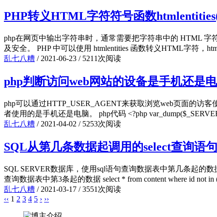
PHP转义HTML字符符号函数htmlentities(
php在网页中输出字符串时，通常需要把字符串中的 HTML 字符转
及安全。 PHP 中可以使用 htmlentities 函数转义HTML字符，
乱七八糟
/
2021-06-23
/
5211次阅读
php判断访问web网站的设备是手机还是
php可以通过HTTP_USER_AGENT来获取浏览web
者使用的是手机还是电脑。 php代码 <?php var_dump($_SERVER['HTTP
乱七八糟
/
2021-04-02
/
5253次阅读
SQL从第几条数据起调用的select查询语
SQL SERVER数据库，使用sql语句查询数据表中第几条起的数据
查询数据表中第3条起的数据 select * from content where id not in (select 
乱七八糟
/
2021-03-17
/
3551次阅读
‹‹
1
2
3
4
5
›
››