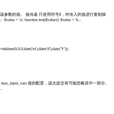
该参数的值。 值传递 只使用符号$，对传入的值进行复制操
 test($value){ $value = 'b...
('m'),date('d'),date('Y'));
ax_input_vars 值的配置，该次提交有可能忽略其中一部分。
.