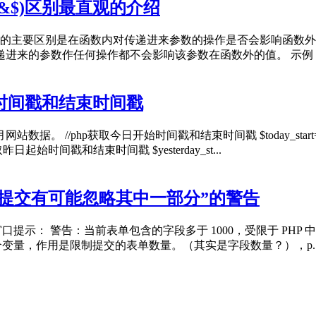
(&$)区别最直观的介绍
者的主要区别是在函数内对传递进来参数的操作是否会影响函数外
不会影响该参数在函数外的值。 示例： $value = 'a'; function
始时间戳和结束时间戳
日开始时间戳和结束时间戳 $today_start=mktime(0,0,0,date
-1; //php获取昨日起始时间戳和结束时间戳 $yesterday_st...
该次提交有可能忽略其中一部分”的警告
口提示： 警告：当前表单包含的字段多于 1000，受限于 PHP 中 m
.3.9开始增加的一个变量，作用是限制提交的表单数量。（其实是字段数量？），p..