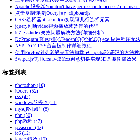
Apache服务器You don't have permission to access / on thi
点击复制链接jQuery插件clipboardjs
CSS3选择器nth-child(n)实现隔几行选择元素
jquery判断video视频播放或暂停的代码
ie7下z-index失效问题解决方法(详细分析)
D:\Program Files(x86)\Tencent\QQ\bin\QQ
ASP+ACCESS留言板制作详细教程
使用Firefox浏览器解决无法加载reCaptcha验证码的方法
Swiper.js使用creativeEffect创意切换实现3D圆弧轮播效果
标签列表
photoshop
(10)
jQuery
(52)
css
(42)
windows服务器
(11)
mysql数据库
(8)
php
(50)
php教程
(47)
javascript
(43)
ie6
(12)
jquery特效
(19)