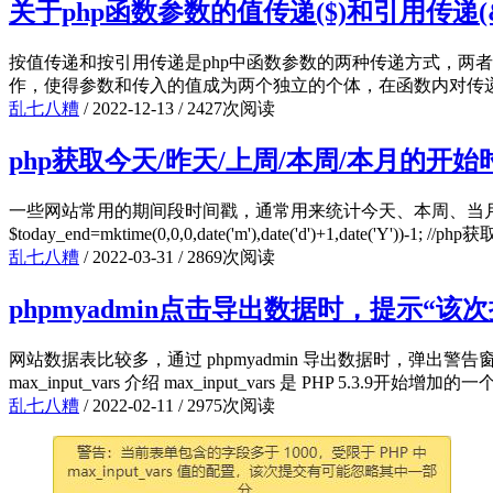
关于php函数参数的值传递($)和引用传递
按值传递和按引用传递是php中函数参数的两种传递方式，两
作，使得参数和传入的值成为两个独立的个体，在函数内对传递进来的参数作任何操作都
乱七八糟
/
2022-12-13
/
2427次阅读
php获取今天/昨天/上周/本周/本月的开
一些网站常用的期间段时间戳，通常用来统计今天、本周、当月网站数据。 //php获取今
$today_end=mktime(0,0,0,date('m'),date('d')+1,date('Y'))
乱七八糟
/
2022-03-31
/
2869次阅读
phpmyadmin点击导出数据时，提示“
网站数据表比较多，通过 phpmyadmin 导出数据时，弹出警告窗
max_input_vars 介绍 max_input_vars 是 PHP 5
乱七八糟
/
2022-02-11
/
2975次阅读