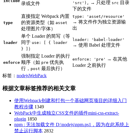
include
→ 只处理
目录
'src'),
src
录或文件
下的文件
直接指定 Webpack 内置
type: 'asset/resource'
→ 将文件作为独立资源输
的资源类型（如
type
asset
出
处理图片/字体）
单个 Loader 的简写（等
loader: 'babel-loader'
同于
loader
use: [ { loader
→ 使用 Babel 处理文件
）
} ]
强制指定 Loader 的执行
→ 在其他
enforce: 'pre'
顺序（如
优先执
enforce
pre
Loader 之前执行
行，
最后执行）
post
标签：
nodejs
WebPack
根据文章标签推荐的相关文章
使用Webpack创建和打包一个基础网页项目的详细入门
教程步骤
1349
WebPack中生成独立CSS文件的插件mini-css-extract-
plugin
1850
npm : 无法加载文件 D:\nodejs\npm.ps1，因为在此系统上
禁止运行脚本
2832