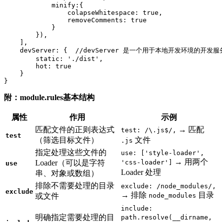
            minify:{

                colapseWhitespace: true,

                removeComments: true

            }

        }),

    ],

    devServer: {  //devServer 是一个用于本地开发环境的开
        static: './dist',

        hot: true

    }

}
附：module.rules基本结构
属性
作用
示例
匹配文件的正则表达式
→ 匹配
test: /\.js$/,
test
（筛选目标文件）
文件
.js
指定处理这些文件的
use: ['style-loader',
→ 用两个
Loader（可以是字符
'css-loader']
use
Loader 处理
串、对象或数组）
排除不需要处理的目录
exclude: /node_modules/,
exclude
→ 排除
目录
或文件
node_modules
include:
明确指定需要处理的目
path.resolve(__dirname,