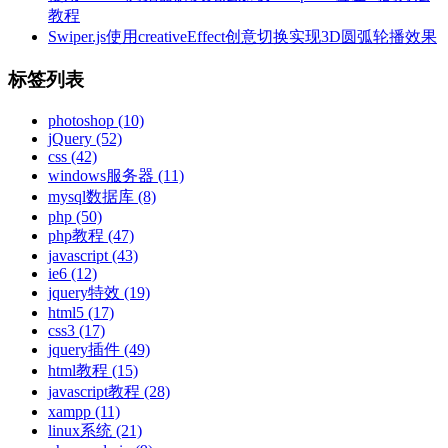
教程
Swiper.js使用creativeEffect创意切换实现3D圆弧轮播效果
标签列表
photoshop
(10)
jQuery
(52)
css
(42)
windows服务器
(11)
mysql数据库
(8)
php
(50)
php教程
(47)
javascript
(43)
ie6
(12)
jquery特效
(19)
html5
(17)
css3
(17)
jquery插件
(49)
html教程
(15)
javascript教程
(28)
xampp
(11)
linux系统
(21)