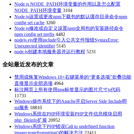
Node.js NODE_PATH环境变量的作用以及怎么配置
NODE_PATH环境变量
3104
Node.js设置或更改npm下载包的默认缓存目录命令npm
config set cache
3260
Node.js修改或自定义设置npm全局包的安装路径命令
npm config set prefix
4482
nodejs ejs使用include引入公共文件报错SyntaxError:
Unexpected identifier
5145
node.js创建本地服务器并运行教程
5231
全站最近发布的文章
禁用或恢复Windows 10+右键菜单的“更多选项”折叠功能
直接显示全部选项
4964
标注网页上所有使用img标签显示的图片尺寸js代码
11731
Windows操作系统下的Apache开启Server Side Include即
ssi服务
18810
Windows系统在PHP环境安装PHP文件信息模块启用
php_fileinfo扩展
20952
Windows系统下PHP错误Call to undefined function
imagecreatefromstring()的解决方法
22411