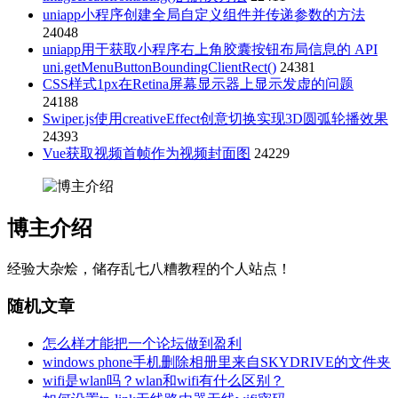
uniapp小程序创建全局自定义组件并传递参数的方法
24048
uniapp用于获取小程序右上角胶囊按钮布局信息的 API
uni.getMenuButtonBoundingClientRect()
24381
CSS样式1px在Retina屏幕显示器上显示发虚的问题
24188
Swiper.js使用creativeEffect创意切换实现3D圆弧轮播效果
24393
Vue获取视频首帧作为视频封面图
24229
博主介绍
经验大杂烩，储存乱七八糟教程的个人站点！
随机文章
怎么样才能把一个论坛做到盈利
windows phone手机删除相册里来自SKYDRIVE的文件夹
wifi是wlan吗？wlan和wifi有什么区别？