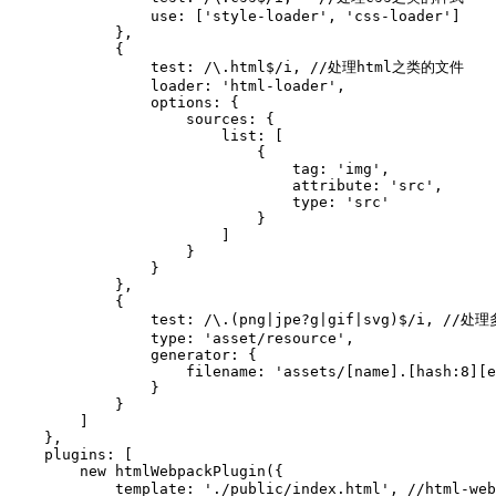
                use: ['style-loader', 'css-loader']

            },

            {

                test: /\.html$/i, //处理html之类的文件

                loader: 'html-loader',

                options: {

                    sources: {

                        list: [

                            {

                                tag: 'img',

                                attribute: 'src',

                                type: 'src'

                            }

                        ]

                    }

                }

            },

            {

                test: /\.(png|jpe?g|gif|svg)$/i, /
                type: 'asset/resource',

                generator: {

                    filename: 'assets/[name].[hash:8][e
                }

            }

        ]

    },

    plugins: [

        new htmlWebpackPlugin({

            template: './public/index.html', //ht