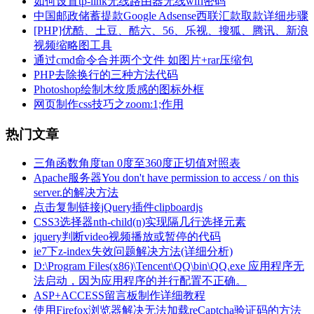
如何设置tp-link无线路由器无线wifi密码
中国邮政储蓄提款Google Adsense西联汇款取款详细步骤
[PHP]优酷、土豆、酷六、56、乐视、搜狐、腾讯、新浪
视频缩略图工具
通过cmd命令合并两个文件 如图片+rar压缩包
PHP去除换行的三种方法代码
Photoshop绘制木纹质感的图标外框
网页制作css技巧之zoom:1;作用
热门文章
三角函数角度tan 0度至360度正切值对照表
Apache服务器You don't have permission to access / on this
server.的解决方法
点击复制链接jQuery插件clipboardjs
CSS3选择器nth-child(n)实现隔几行选择元素
jquery判断video视频播放或暂停的代码
ie7下z-index失效问题解决方法(详细分析)
D:\Program Files(x86)\Tencent\QQ\bin\QQ.exe 应用程序无
法启动，因为应用程序的并行配置不正确。
ASP+ACCESS留言板制作详细教程
使用Firefox浏览器解决无法加载reCaptcha验证码的方法