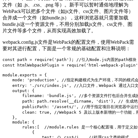
文件（如 .js、.css、.png 等）。新手可以暂时通俗地理解为
WebPack可以把多个文件（如js文件、css文件、图片文件等）
合并成一个文件（如bundle.js），这样浏览器就只需要加载
bundle.js这一个资源文件，不用分别加载js文件、css文件、图
片文件等多个文件，从而实现高效加载了。
webpack.config.js文件是WebPack的配置文件，使用WebPack需
要对其进行配置，下面是一个常规的基础配置和注释说明：
const path = require('path'); //引入Node.j
const htmlWebpackPlugin = require('html-webpack
module.exports = {

    mode: 'production', //指定构建模式为生产环境，不同的模式会
    entry: './src/index.js', //入口文件，Webpack 
    output: {

        filename: 'bundle.js', //多个资源文件打包后合并生
        path: path.resolve(__dirname, 'dist')
        publicPath: '/assets/', //用于指定项目在浏览
        clean: true, //Webpack 5 及以上版本新增的
    },

    module: {

        rules:[  //module.rules 是一个核心配置项，
            {

                test: /\.css$/i,   //处理css之类的样式
