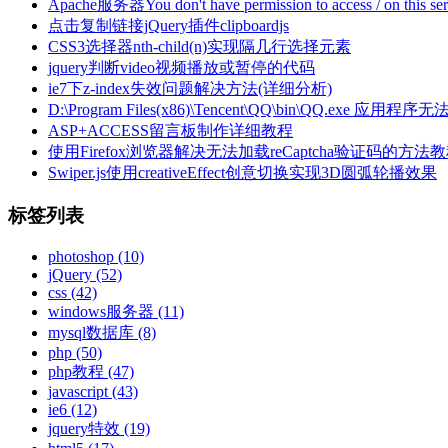
Apache服务器You don't have permission to access / on thi
点击复制链接jQuery插件clipboardjs
CSS3选择器nth-child(n)实现隔几行选择元素
jquery判断video视频播放或暂停的代码
ie7下z-index失效问题解决方法(详细分析)
D:\Program Files(x86)\Tencent\QQ\bin\QQ
ASP+ACCESS留言板制作详细教程
使用Firefox浏览器解决无法加载reCaptcha验证码的方法
Swiper.js使用creativeEffect创意切换实现3D圆弧轮播效果
标签列表
photoshop
(10)
jQuery
(52)
css
(42)
windows服务器
(11)
mysql数据库
(8)
php
(50)
php教程
(47)
javascript
(43)
ie6
(12)
jquery特效
(19)