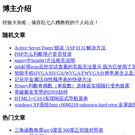
博主介绍
经验大杂烩，储存乱七八糟教程的个人站点！
随机文章
Active Server Pages 错误 'ASP 0131'解决方法
PHP怎么判断用户是否登录
jquery中height()方法相关说明
iis6起用gzip后您尝试查看的页面无法显示,因为它使
智能手机QVGA/HVGA/WVGA/FWVGA分辨率屏含义
记化学金属活动性顺序表的快捷方法
JQuery判断奇偶数（单双数）选择器实现隔行变色效果
突破聚友宽带的DNS劫持
HTML5+CSS3实现响应式导航菜单
windows XP系统Stop c0000218 unknown hard error
热门文章
三角函数角度tan 0度至360度正切值对照表