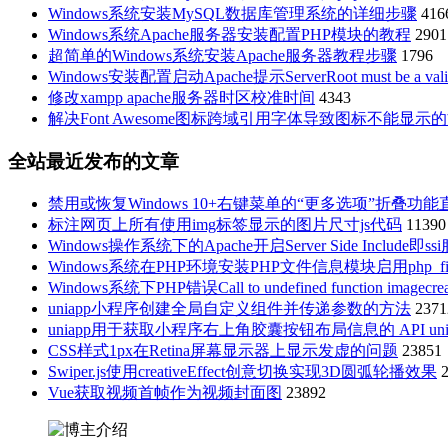
Windows系统安装MySQL数据库管理系统的详细步骤
416
Windows系统Apache服务器安装配置PHP模块的教程
2901
超简单的Windows系统安装Apache服务器教程步骤
1796
Windows安装配置启动Apache提示ServerRoot must be a valid 
修改xampp apache服务器时区校准时间
4343
解决Font Awesome图标跨域引用字体导致图标不能显示
全站最近发布的文章
禁用或恢复Windows 10+右键菜单的“更多选项”折叠功
标注网页上所有使用img标签显示的图片尺寸js代码
11390
Windows操作系统下的Apache开启Server Side Include即ss
Windows系统在PHP环境安装PHP文件信息模块启用php_fil
Windows系统下PHP错误Call to undefined function imagecr
uniapp小程序创建全局自定义组件并传递参数的方法
2371
uniapp用于获取小程序右上角胶囊按钮布局信息的 API uni.getMenu
CSS样式1px在Retina屏幕显示器上显示发虚的问题
23851
Swiper.js使用creativeEffect创意切换实现3D圆弧轮播效果
Vue获取视频首帧作为视频封面图
23892