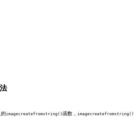
方法
义的
函数，
imagecreatefromstring()
imagecreatefromstring()