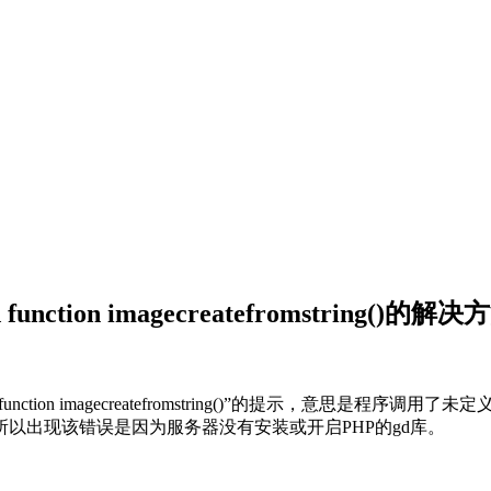
function imagecreatefromstring()的解决
ction imagecreatefromstring()”的提示，意思是程序调用了未定
以出现该错误是因为服务器没有安装或开启PHP的gd库。