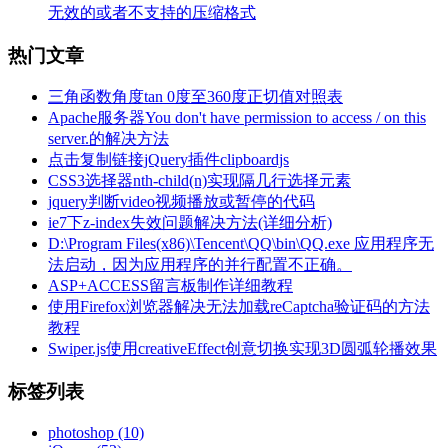
无效的或者不支持的压缩格式
热门文章
三角函数角度tan 0度至360度正切值对照表
Apache服务器You don't have permission to access / on this
server.的解决方法
点击复制链接jQuery插件clipboardjs
CSS3选择器nth-child(n)实现隔几行选择元素
jquery判断video视频播放或暂停的代码
ie7下z-index失效问题解决方法(详细分析)
D:\Program Files(x86)\Tencent\QQ\bin\QQ.exe 应用程序无
法启动，因为应用程序的并行配置不正确。
ASP+ACCESS留言板制作详细教程
使用Firefox浏览器解决无法加载reCaptcha验证码的方法
教程
Swiper.js使用creativeEffect创意切换实现3D圆弧轮播效果
标签列表
photoshop
(10)