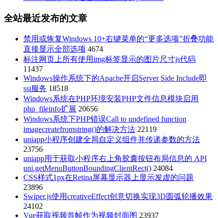
全站最近发布的文章
禁用或恢复Windows 10+右键菜单的“更多选项”折叠功能
直接显示全部选项
4674
标注网页上所有使用img标签显示的图片尺寸js代码
11437
Windows操作系统下的Apache开启Server Side Include即
ssi服务
18518
Windows系统在PHP环境安装PHP文件信息模块启用
php_fileinfo扩展
20656
Windows系统下PHP错误Call to undefined function
imagecreatefromstring()的解决方法
22119
uniapp小程序创建全局自定义组件并传递参数的方法
23756
uniapp用于获取小程序右上角胶囊按钮布局信息的 API
uni.getMenuButtonBoundingClientRect()
24084
CSS样式1px在Retina屏幕显示器上显示发虚的问题
23896
Swiper.js使用creativeEffect创意切换实现3D圆弧轮播效果
24102
Vue获取视频首帧作为视频封面图
23937