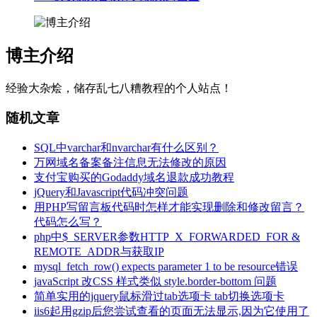
博主介绍
经验大杂烩，储存乱七八糟教程的个人站点！
随机文章
SQL中varchar和nvarchar有什么区别？
万网域名备案备注信息无法修改的原因
支付宝购买的Godaddy域名退款成功教程
jQuery和Javascript代码冲突问题
用PHP写留言板代码时怎样才能实现删除和修改留言？
代码怎么写？
php中$_SERVER参数HTTP_X_FORWARDED_FOR &
REMOTE_ADDR与获取IP
mysql_fetch_row() expects parameter 1 to be resource错误
javaScript 改CSS 样式类似 style.border-bottom 问题
简单实用的jquery鼠标滑过tab选项卡 tab切换选项卡
iis6起用gzip后您尝试查看的页面无法显示,因为它使用了