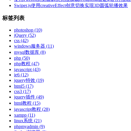
Swiper.js使用creativeEffect创意切换实现3D圆弧轮播效果
标签列表
photoshop
(10)
jQuery
(52)
css
(42)
windows服务器
(11)
mysql数据库
(8)
php
(50)
php教程
(47)
javascript
(43)
ie6
(12)
jquery特效
(19)
html5
(17)
css3
(17)
jquery插件
(49)
html教程
(15)
javascript教程
(28)
xampp
(11)
linux系统
(21)
phpmyadmin
(9)