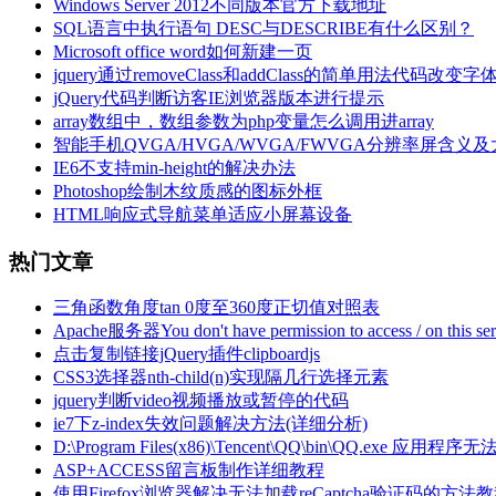
Windows Server 2012不同版本官方下载地址
SQL语言中执行语句 DESC与DESCRIBE有什么区别？
Microsoft office word如何新建一页
jquery通过removeClass和addClass的简单用法代码改变
jQuery代码判断访客IE浏览器版本进行提示
array数组中，数组参数为php变量怎么调用进array
智能手机QVGA/HVGA/WVGA/FWVGA分辨率屏含义
IE6不支持min-height的解决办法
Photoshop绘制木纹质感的图标外框
HTML响应式导航菜单适应小屏幕设备
热门文章
三角函数角度tan 0度至360度正切值对照表
Apache服务器You don't have permission to access / on thi
点击复制链接jQuery插件clipboardjs
CSS3选择器nth-child(n)实现隔几行选择元素
jquery判断video视频播放或暂停的代码
ie7下z-index失效问题解决方法(详细分析)
D:\Program Files(x86)\Tencent\QQ\bin\QQ
ASP+ACCESS留言板制作详细教程
使用Firefox浏览器解决无法加载reCaptcha验证码的方法