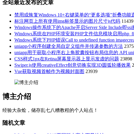
全站最近发布的文章
禁用或恢复Windows 10+右键菜单的“更多选项”折叠功
标注网页上所有使用img标签显示的图片尺寸js代码
11439
Windows操作系统下的Apache开启Server Side Include即ss
Windows系统在PHP环境安装PHP文件信息模块启用php_fil
Windows系统下PHP错误Call to undefined function imagecr
uniapp小程序创建全局自定义组件并传递参数的方法
2375
uniapp用于获取小程序右上角胶囊按钮布局信息的 API uni.getMenu
CSS样式1px在Retina屏幕显示器上显示发虚的问题
23898
Swiper.js使用creativeEffect创意切换实现3D圆弧轮播效果
Vue获取视频首帧作为视频封面图
23939
博主介绍
经验大杂烩，储存乱七八糟教程的个人站点！
随机文章