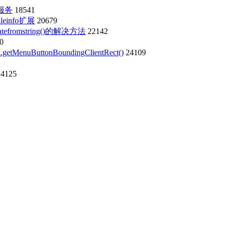
i服务
18541
einfo扩展
20679
eatefromstring()的解决方法
22142
0
ButtonBoundingClientRect()
24109
24125