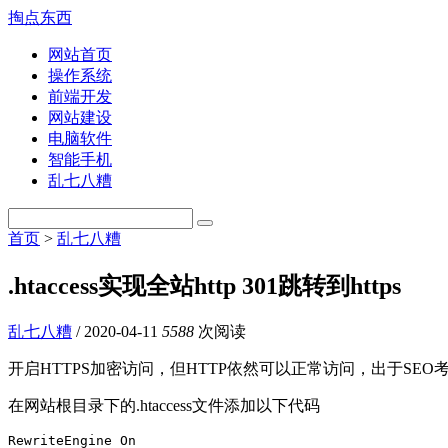
掏点东西
网站首页
操作系统
前端开发
网站建设
电脑软件
智能手机
乱七八糟
首页
>
乱七八糟
.htaccess实现全站http 301跳转到https
乱七八糟
/
2020-04-11
5588
次阅读
开启HTTPS加密访问，但HTTP依然可以正常访问，出于SEO考虑，可把
在网站根目录下的.htaccess文件添加以下代码
RewriteEngine On
