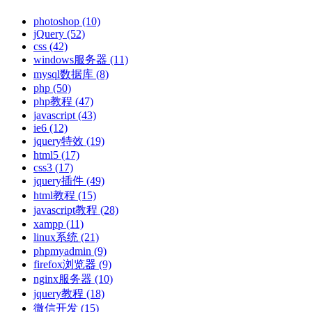
photoshop
(10)
jQuery
(52)
css
(42)
windows服务器
(11)
mysql数据库
(8)
php
(50)
php教程
(47)
javascript
(43)
ie6
(12)
jquery特效
(19)
html5
(17)
css3
(17)
jquery插件
(49)
html教程
(15)
javascript教程
(28)
xampp
(11)
linux系统
(21)
phpmyadmin
(9)
firefox浏览器
(9)
nginx服务器
(10)
jquery教程
(18)
微信开发
(15)