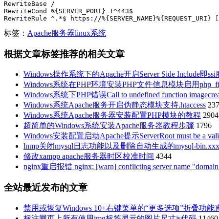
RewriteBase /

RewriteCond %{SERVER_PORT} !^443$

RewriteRule ^.*$ https://%{SERVER_NAME}%{REQUEST_URI} [
标签：
Apache服务器
linux系统
根据文章标签推荐的相关文章
Windows操作系统下的Apache开启Server Side Include即ss
Windows系统在PHP环境安装PHP文件信息模块启用php_fil
Windows系统下PHP错误Call to undefined function imagecr
Windows系统Apache服务开启伪静态模块支持.htaccess
23
Windows系统Apache服务器安装配置PHP模块的教程
2904
超简单的Windows系统安装Apache服务器教程步骤
1796
Windows安装配置启动Apache提示ServerRoot must be a valid 
lnmp关闭mysql日志功能以及删除自动生成的mysql-bin.x
修改xampp apache服务器时区校准时间
4344
nginx重启报错 nginx: [warn] conflicting server name "domain.c
全站最近发布的文章
禁用或恢复Windows 10+右键菜单的“更多选项”折叠功
标注网页上所有使用img标签显示的图片尺寸js代码
11460