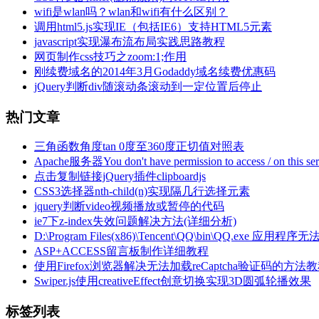
wifi是wlan吗？wlan和wifi有什么区别？
调用html5.js实现IE（包括IE6）支持HTML5元素
javascript实现瀑布流布局实践思路教程
网页制作css技巧之zoom:1;作用
刚续费域名的2014年3月Godaddy域名续费优惠码
jQuery判断div随滚动条滚动到一定位置后停止
热门文章
三角函数角度tan 0度至360度正切值对照表
Apache服务器You don't have permission to access / on thi
点击复制链接jQuery插件clipboardjs
CSS3选择器nth-child(n)实现隔几行选择元素
jquery判断video视频播放或暂停的代码
ie7下z-index失效问题解决方法(详细分析)
D:\Program Files(x86)\Tencent\QQ\bin\QQ
ASP+ACCESS留言板制作详细教程
使用Firefox浏览器解决无法加载reCaptcha验证码的方法
Swiper.js使用creativeEffect创意切换实现3D圆弧轮播效果
标签列表