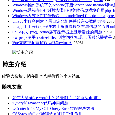
Windows操作系统下的Apache开启Server Side Include即ss
Windows系统在PHP环境安装PHP文件信息模块启用php_fil
Windows系统下PHP错误Call to undefined function imagecr
uniapp小程序创建全局自定义组件并传递参数的方法
2378
uniapp用于获取小程序右上角胶囊按钮布局信息的 API uni.getMenu
CSS样式1px在Retina屏幕显示器上显示发虚的问题
23920
Swiper.js使用creativeEffect创意切换实现3D圆弧轮播效果
Vue获取视频首帧作为视频封面图
23961
博主介绍
经验大杂烩，储存乱七八糟教程的个人站点！
随机文章
如何去除office word中的背景图片（如页头页脚）
jQuery和Javascript代码冲突问题
UCenter info: MySQL Query Error错误解决方法
CSS样式的filter(滤镜效果)对HTML作用