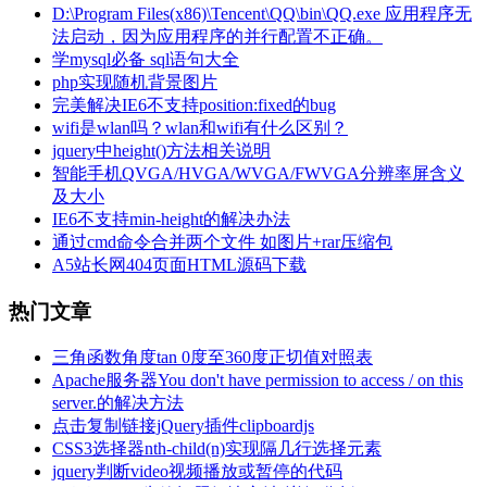
D:\Program Files(x86)\Tencent\QQ\bin\QQ.exe 应用程序无
法启动，因为应用程序的并行配置不正确。
学mysql必备 sql语句大全
php实现随机背景图片
完美解决IE6不支持position:fixed的bug
wifi是wlan吗？wlan和wifi有什么区别？
jquery中height()方法相关说明
智能手机QVGA/HVGA/WVGA/FWVGA分辨率屏含义
及大小
IE6不支持min-height的解决办法
通过cmd命令合并两个文件 如图片+rar压缩包
A5站长网404页面HTML源码下载
热门文章
三角函数角度tan 0度至360度正切值对照表
Apache服务器You don't have permission to access / on this
server.的解决方法
点击复制链接jQuery插件clipboardjs
CSS3选择器nth-child(n)实现隔几行选择元素
jquery判断video视频播放或暂停的代码