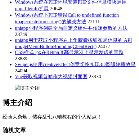
Windows系统在PHP环境安装PHP文件信息模块启用
php_fileinfo扩展
20648
Windows系统下PHP错误Call to undefined function
imagecreatefromstring()的解决方法
22111
uniapp小程序创建全局自定义组件并传递参数的方法
23749
uniapp用于获取小程序右上角胶囊按钮布局信息的 API
uni.getMenuButtonBoundingClientRect()
24077
CSS样式1px在Retina屏幕显示器上显示发虚的问题
23889
Swiper.js使用creativeEffect创意切换实现3D圆弧轮播效果
24094
Vue获取视频首帧作为视频封面图
23930
博主介绍
经验大杂烩，储存乱七八糟教程的个人站点！
随机文章